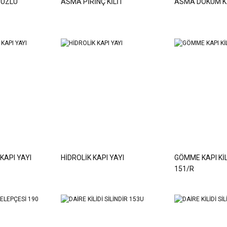
PUZLU
ASMA PİRİNÇ KİLİT
ASMA DÖKÜM Kİ
 KAPI YAYI
HİDROLİK KAPI YAYI
GÖMME KAPI KİL
151/R