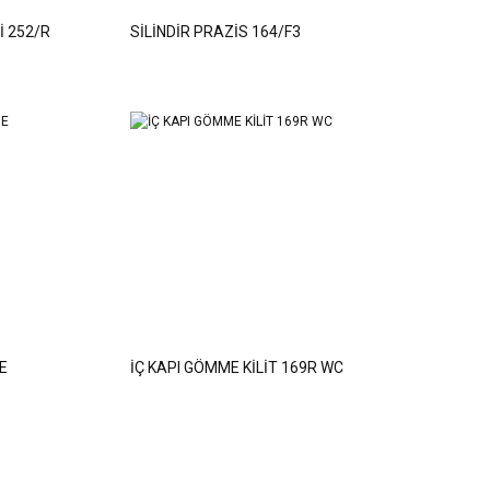
İ 252/R
SİLİNDİR PRAZİS 164/F3
E
İÇ KAPI GÖMME KİLİT 169R WC