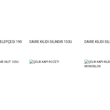
KELEPÇESİ 190
DAİRE KİLİDİ SİLİNDİR 153U
DAİRE KİLİDİ Sİ