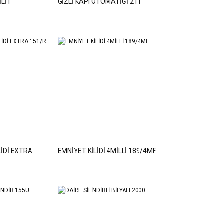
LİT
GİZLİ KAPI OTOMATİĞİ 211
İDİ EXTRA
EMNİYET KİLİDİ 4MİLLİ 189/4MF