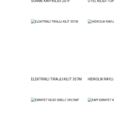
SÜRME KAPI KİLİDİ 201F
OTEL KİLİDİ TO
ELEKTRİKLİ TİRAJLI KİLİT 357M
HİDROLİK RAYLI