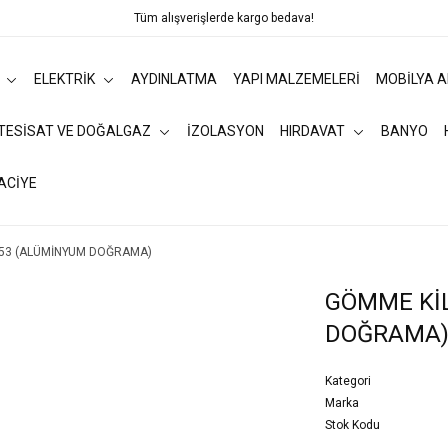
Tüm alışverişlerde kargo bedava!
ELEKTRİK
AYDINLATMA
YAPI MALZEMELERİ
MOBİLYA 
 TESİSAT VE DOĞALGAZ
İZOLASYON
HIRDAVAT
BANYO
ACİYE
153 (ALÜMİNYUM DOĞRAMA)
GÖMME KİL
DOĞRAMA
Kategori
Marka
Stok Kodu