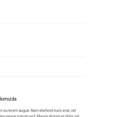
letebilirsiniz.
kımızda
c eu lorem augue. Nam eleifend nunc erat, vel
icies neque rutrum sed. Mauris dictum et dolor vel