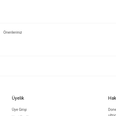
Önerileriniz
ğer konularda yetersiz gördüğünüz noktaları öneri formunu kullanarak tarafımıza i
Bu ürüne ilk yorumu siz yapın!
Yorum Yaz
Üyelik
Hak
Üye Girişi
Done
ultr