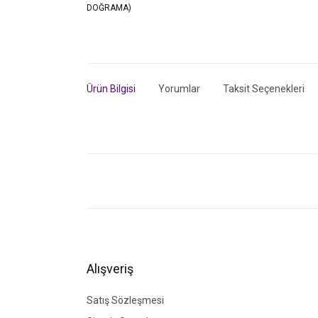
Ürün Bilgisi
Yorumlar
Taksit Seçenekleri
Bu ürünün fiyat bilgisi, resim, ürün açıklamalarında ve di
Görüş ve önerileriniz için teşekkür ederiz.
Ürün resmi kalitesiz, bozuk veya görüntülenemiyor.
Ürün açıklamasında eksik bilgiler bulunuyor.
Ürün bilgilerinde hatalar bulunuyor.
Alışveriş
Ürün fiyatı diğer sitelerden daha pahalı.
Bu ürüne benzer farklı alternatifler olmalı.
Satış Sözleşmesi