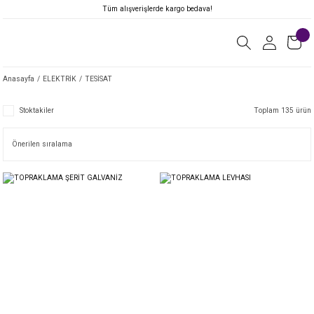
Tüm alışverişlerde kargo bedava!
Anasayfa
ELEKTRİK
TESİSAT
Stoktakiler
Toplam 135 ürün