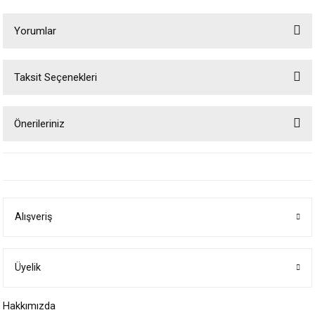
Yorumlar
Taksit Seçenekleri
Bu ürüne ilk yorumu siz yapın!
Önerileriniz
Yorum Yaz
Bu ürünün fiyat bilgisi, resim, ürün açıklamalarında ve diğer konularda
yetersiz gördüğünüz noktaları öneri formunu kullanarak tarafımıza
iletebilirsiniz.
Görüş ve önerileriniz için teşekkür ederiz.
Alışveriş
Ürün resmi kalitesiz, bozuk veya görüntülenemiyor.
Ürün açıklamasında eksik bilgiler bulunuyor.
Ürün bilgilerinde hatalar bulunuyor.
Üyelik
Ürün fiyatı diğer sitelerden daha pahalı.
Hakkımızda
Bu ürüne benzer farklı alternatifler olmalı.