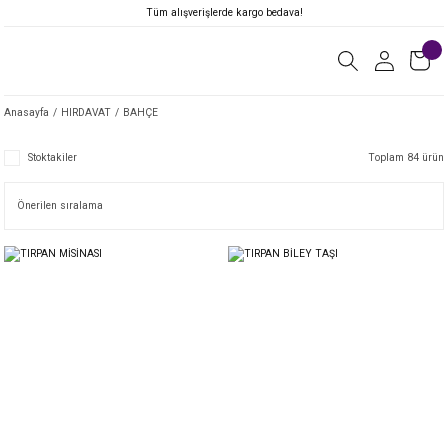
Tüm alışverişlerde kargo bedava!
Anasayfa
HIRDAVAT
BAHÇE
Stoktakiler
Toplam 84 ürün