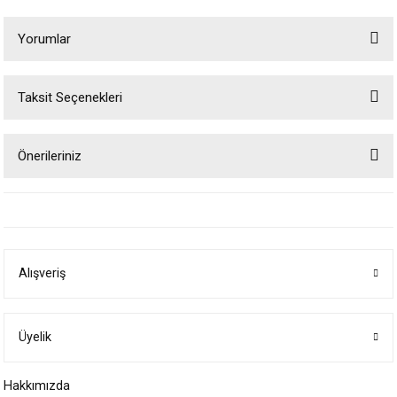
Yorumlar
Taksit Seçenekleri
Bu ürüne ilk yorumu siz yapın!
Önerileriniz
Yorum Yaz
Bu ürünün fiyat bilgisi, resim, ürün açıklamalarında ve diğer konularda
yetersiz gördüğünüz noktaları öneri formunu kullanarak tarafımıza
iletebilirsiniz.
Görüş ve önerileriniz için teşekkür ederiz.
Alışveriş
Ürün resmi kalitesiz, bozuk veya görüntülenemiyor.
Ürün açıklamasında eksik bilgiler bulunuyor.
Ürün bilgilerinde hatalar bulunuyor.
Üyelik
Ürün fiyatı diğer sitelerden daha pahalı.
Hakkımızda
Bu ürüne benzer farklı alternatifler olmalı.