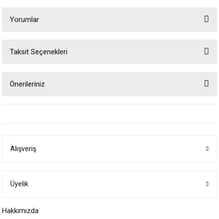
Yorumlar
Taksit Seçenekleri
Bu ürüne ilk yorumu siz yapın!
Önerileriniz
Yorum Yaz
Bu ürünün fiyat bilgisi, resim, ürün açıklamalarında ve diğer konularda
yetersiz gördüğünüz noktaları öneri formunu kullanarak tarafımıza
iletebilirsiniz.
Görüş ve önerileriniz için teşekkür ederiz.
Alışveriş
Ürün resmi kalitesiz, bozuk veya görüntülenemiyor.
Ürün açıklamasında eksik bilgiler bulunuyor.
Ürün bilgilerinde hatalar bulunuyor.
Üyelik
Ürün fiyatı diğer sitelerden daha pahalı.
Hakkımızda
Bu ürüne benzer farklı alternatifler olmalı.