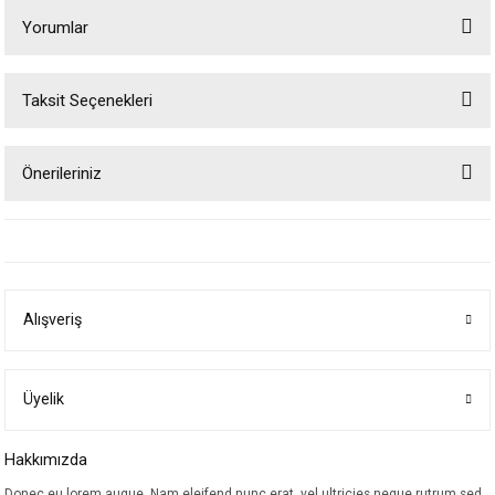
Yorumlar
Taksit Seçenekleri
Bu ürüne ilk yorumu siz yapın!
Önerileriniz
Yorum Yaz
Bu ürünün fiyat bilgisi, resim, ürün açıklamalarında ve diğer konularda
yetersiz gördüğünüz noktaları öneri formunu kullanarak tarafımıza
iletebilirsiniz.
Görüş ve önerileriniz için teşekkür ederiz.
Alışveriş
Ürün resmi kalitesiz, bozuk veya görüntülenemiyor.
Ürün açıklamasında eksik bilgiler bulunuyor.
Ürün bilgilerinde hatalar bulunuyor.
Üyelik
Ürün fiyatı diğer sitelerden daha pahalı.
Hakkımızda
Bu ürüne benzer farklı alternatifler olmalı.
Donec eu lorem augue. Nam eleifend nunc erat, vel ultricies neque rutrum sed.