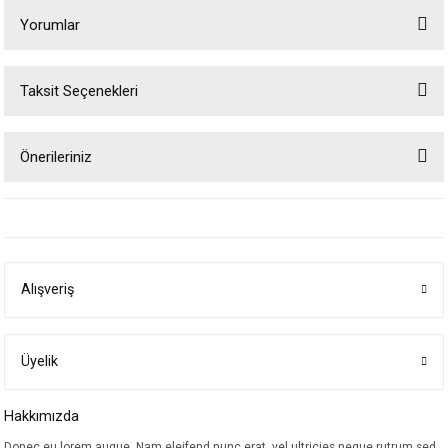
Yorumlar
Taksit Seçenekleri
Bu ürüne ilk yorumu siz yapın!
Önerileriniz
Yorum Yaz
Bu ürünün fiyat bilgisi, resim, ürün açıklamalarında ve diğer konularda
yetersiz gördüğünüz noktaları öneri formunu kullanarak tarafımıza
iletebilirsiniz.
Görüş ve önerileriniz için teşekkür ederiz.
Alışveriş
Ürün resmi kalitesiz, bozuk veya görüntülenemiyor.
Ürün açıklamasında eksik bilgiler bulunuyor.
Ürün bilgilerinde hatalar bulunuyor.
Üyelik
Ürün fiyatı diğer sitelerden daha pahalı.
Hakkımızda
Bu ürüne benzer farklı alternatifler olmalı.
Donec eu lorem augue. Nam eleifend nunc erat, vel ultricies neque rutrum sed.