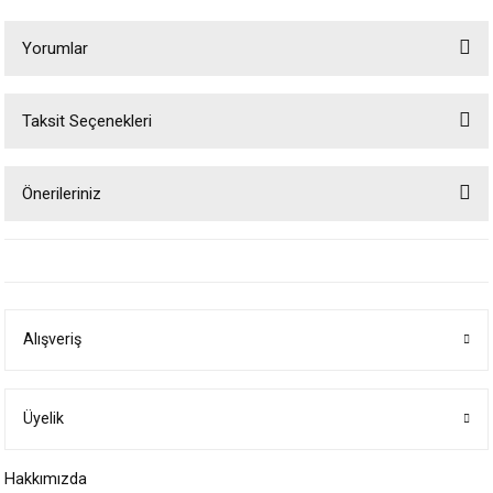
Yorumlar
Taksit Seçenekleri
Bu ürüne ilk yorumu siz yapın!
Önerileriniz
Yorum Yaz
Bu ürünün fiyat bilgisi, resim, ürün açıklamalarında ve diğer konularda
yetersiz gördüğünüz noktaları öneri formunu kullanarak tarafımıza
iletebilirsiniz.
Görüş ve önerileriniz için teşekkür ederiz.
Alışveriş
Ürün resmi kalitesiz, bozuk veya görüntülenemiyor.
Ürün açıklamasında eksik bilgiler bulunuyor.
Ürün bilgilerinde hatalar bulunuyor.
Üyelik
Ürün fiyatı diğer sitelerden daha pahalı.
Hakkımızda
Bu ürüne benzer farklı alternatifler olmalı.