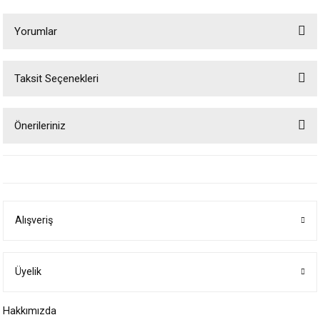
Yorumlar
Taksit Seçenekleri
Bu ürüne ilk yorumu siz yapın!
Önerileriniz
Yorum Yaz
Bu ürünün fiyat bilgisi, resim, ürün açıklamalarında ve diğer konularda
yetersiz gördüğünüz noktaları öneri formunu kullanarak tarafımıza
iletebilirsiniz.
Görüş ve önerileriniz için teşekkür ederiz.
Alışveriş
Ürün resmi kalitesiz, bozuk veya görüntülenemiyor.
Ürün açıklamasında eksik bilgiler bulunuyor.
Ürün bilgilerinde hatalar bulunuyor.
Üyelik
Ürün fiyatı diğer sitelerden daha pahalı.
Hakkımızda
Bu ürüne benzer farklı alternatifler olmalı.