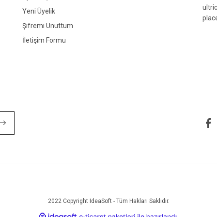
ultr
Yeni Üyelik
plac
Şifremi Unuttum
İletişim Formu
Gönder
2022 Copyright IdeaSoft - Tüm Hakları Saklıdır.
ile
ideasoft
e-