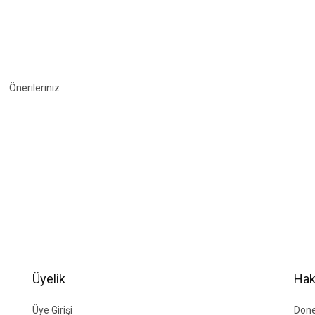
Önerileriniz
ğer konularda yetersiz gördüğünüz noktaları öneri formunu kullanarak tarafımıza i
Bu ürüne ilk yorumu siz yapın!
Yorum Yaz
Üyelik
Hak
Üye Girişi
Done