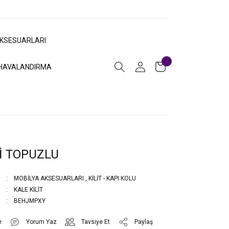
AKSESUARLARI
HAVALANDIRMA
Dİ TOPUZLU
MOBİLYA AKSESUARLARI
,
KİLİT - KAPI KOLU
KALE KİLİT
BEHJMPXY
Yorum Yaz
Tavsiye Et
Paylaş