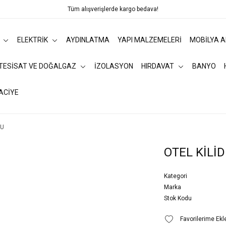
Tüm alışverişlerde kargo bedava!
ELEKTRİK
AYDINLATMA
YAPI MALZEMELERİ
MOBİLYA 
 TESİSAT VE DOĞALGAZ
İZOLASYON
HIRDAVAT
BANYO
ACİYE
LU
OTEL KİLİ
Kategori
Marka
Stok Kodu