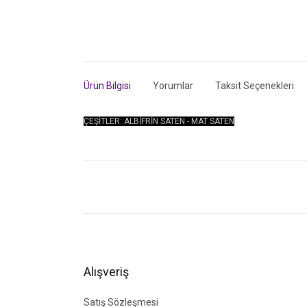
Ürün Bilgisi
Yorumlar
Taksit Seçenekleri
ÇEŞİTLER: ALBİFRİN SATEN - MAT SATEN
Bu ürünün fiyat bilgisi, resim, ürün açıklamalarında ve di
Görüş ve önerileriniz için teşekkür ederiz.
Ürün resmi kalitesiz, bozuk veya görüntülenemiyor.
Ürün açıklamasında eksik bilgiler bulunuyor.
Ürün bilgilerinde hatalar bulunuyor.
Alışveriş
Ürün fiyatı diğer sitelerden daha pahalı.
Bu ürüne benzer farklı alternatifler olmalı.
Satış Sözleşmesi