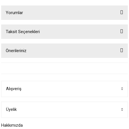
Yorumlar
Taksit Seçenekleri
Bu ürüne ilk yorumu siz yapın!
Önerileriniz
Yorum Yaz
Bu ürünün fiyat bilgisi, resim, ürün açıklamalarında ve diğer konularda
yetersiz gördüğünüz noktaları öneri formunu kullanarak tarafımıza
iletebilirsiniz.
Görüş ve önerileriniz için teşekkür ederiz.
Alışveriş
Ürün resmi kalitesiz, bozuk veya görüntülenemiyor.
Ürün açıklamasında eksik bilgiler bulunuyor.
Ürün bilgilerinde hatalar bulunuyor.
Üyelik
Ürün fiyatı diğer sitelerden daha pahalı.
Hakkımızda
Bu ürüne benzer farklı alternatifler olmalı.