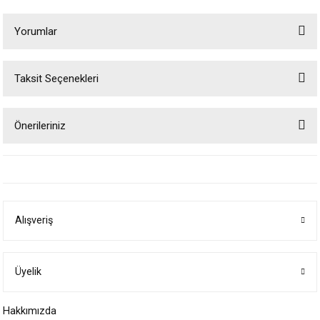
Yorumlar
Taksit Seçenekleri
Bu ürüne ilk yorumu siz yapın!
Önerileriniz
Yorum Yaz
Bu ürünün fiyat bilgisi, resim, ürün açıklamalarında ve diğer konularda
yetersiz gördüğünüz noktaları öneri formunu kullanarak tarafımıza
iletebilirsiniz.
Görüş ve önerileriniz için teşekkür ederiz.
Alışveriş
Ürün resmi kalitesiz, bozuk veya görüntülenemiyor.
Ürün açıklamasında eksik bilgiler bulunuyor.
Ürün bilgilerinde hatalar bulunuyor.
Üyelik
Ürün fiyatı diğer sitelerden daha pahalı.
Hakkımızda
Bu ürüne benzer farklı alternatifler olmalı.