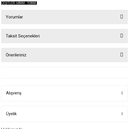
ÇEŞİTLER: 68MM - 90MM
Yorumlar
Taksit Seçenekleri
Bu ürüne ilk yorumu siz yapın!
Önerileriniz
Yorum Yaz
Bu ürünün fiyat bilgisi, resim, ürün açıklamalarında ve diğer konularda
yetersiz gördüğünüz noktaları öneri formunu kullanarak tarafımıza
iletebilirsiniz.
Görüş ve önerileriniz için teşekkür ederiz.
Alışveriş
Ürün resmi kalitesiz, bozuk veya görüntülenemiyor.
Ürün açıklamasında eksik bilgiler bulunuyor.
Ürün bilgilerinde hatalar bulunuyor.
Üyelik
Ürün fiyatı diğer sitelerden daha pahalı.