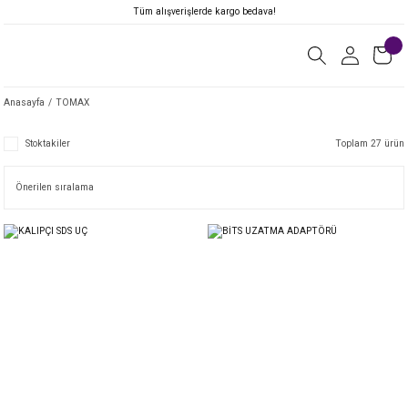
Tüm alışverişlerde kargo bedava!
Anasayfa
TOMAX
Stoktakiler
Toplam 27 ürün