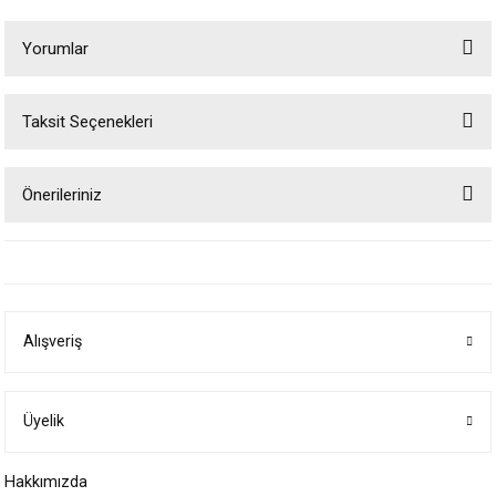
Yorumlar
Taksit Seçenekleri
Bu ürüne ilk yorumu siz yapın!
Önerileriniz
Yorum Yaz
Bu ürünün fiyat bilgisi, resim, ürün açıklamalarında ve diğer konularda
yetersiz gördüğünüz noktaları öneri formunu kullanarak tarafımıza
iletebilirsiniz.
Görüş ve önerileriniz için teşekkür ederiz.
Alışveriş
Ürün resmi kalitesiz, bozuk veya görüntülenemiyor.
Ürün açıklamasında eksik bilgiler bulunuyor.
Ürün bilgilerinde hatalar bulunuyor.
Üyelik
Ürün fiyatı diğer sitelerden daha pahalı.
Hakkımızda
Bu ürüne benzer farklı alternatifler olmalı.