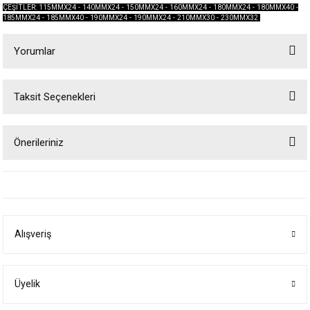
ÇEŞİTLER: 115MMX24 - 140MMX24 - 150MMX24 - 160MMX24 - 180MMX24 - 180MMX40 -
185MMX24 - 185MMX40 - 190MMX24 - 190MMX24 - 210MMX30 - 230MMX32
Yorumlar
Taksit Seçenekleri
Bu ürüne ilk yorumu siz yapın!
Önerileriniz
Yorum Yaz
Bu ürünün fiyat bilgisi, resim, ürün açıklamalarında ve diğer konularda
yetersiz gördüğünüz noktaları öneri formunu kullanarak tarafımıza
iletebilirsiniz.
Görüş ve önerileriniz için teşekkür ederiz.
Alışveriş
Ürün resmi kalitesiz, bozuk veya görüntülenemiyor.
Ürün açıklamasında eksik bilgiler bulunuyor.
Ürün bilgilerinde hatalar bulunuyor.
Üyelik
Ürün fiyatı diğer sitelerden daha pahalı.