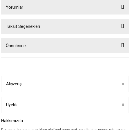
Yorumlar
Taksit Seçenekleri
Bu ürüne ilk yorumu siz yapın!
Önerileriniz
Yorum Yaz
Bu ürünün fiyat bilgisi, resim, ürün açıklamalarında ve diğer konularda
yetersiz gördüğünüz noktaları öneri formunu kullanarak tarafımıza
iletebilirsiniz.
Görüş ve önerileriniz için teşekkür ederiz.
Alışveriş
Ürün resmi kalitesiz, bozuk veya görüntülenemiyor.
Ürün açıklamasında eksik bilgiler bulunuyor.
Ürün bilgilerinde hatalar bulunuyor.
Üyelik
Ürün fiyatı diğer sitelerden daha pahalı.
Hakkımızda
Bu ürüne benzer farklı alternatifler olmalı.
Donec eu lorem augue. Nam eleifend nunc erat, vel ultricies neque rutrum sed.