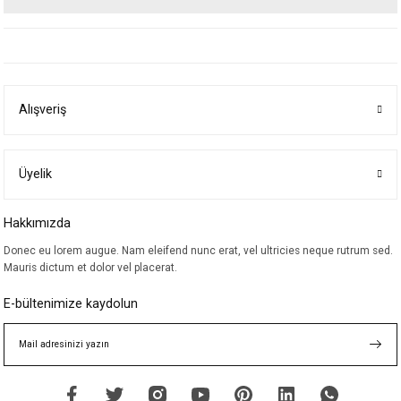
Bu ürünün fiyat bilgisi, resim, ürün açıklamalarında ve diğer konularda
yetersiz gördüğünüz noktaları öneri formunu kullanarak tarafımıza
iletebilirsiniz.
Görüş ve önerileriniz için teşekkür ederiz.
Alışveriş
Ürün resmi kalitesiz, bozuk veya görüntülenemiyor.
Ürün açıklamasında eksik bilgiler bulunuyor.
Ürün bilgilerinde hatalar bulunuyor.
Üyelik
Ürün fiyatı diğer sitelerden daha pahalı.
Hakkımızda
Bu ürüne benzer farklı alternatifler olmalı.
Donec eu lorem augue. Nam eleifend nunc erat, vel ultricies neque rutrum sed.
Mauris dictum et dolor vel placerat.
E-bültenimize kaydolun
Gönder