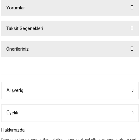
Yorumlar
Taksit Seçenekleri
Bu ürüne ilk yorumu siz yapın!
Önerileriniz
Yorum Yaz
Bu ürünün fiyat bilgisi, resim, ürün açıklamalarında ve diğer konularda
yetersiz gördüğünüz noktaları öneri formunu kullanarak tarafımıza
iletebilirsiniz.
Görüş ve önerileriniz için teşekkür ederiz.
Alışveriş
Ürün resmi kalitesiz, bozuk veya görüntülenemiyor.
Ürün açıklamasında eksik bilgiler bulunuyor.
Ürün bilgilerinde hatalar bulunuyor.
Üyelik
Ürün fiyatı diğer sitelerden daha pahalı.
Hakkımızda
Bu ürüne benzer farklı alternatifler olmalı.
Donec eu lorem augue. Nam eleifend nunc erat, vel ultricies neque rutrum sed.