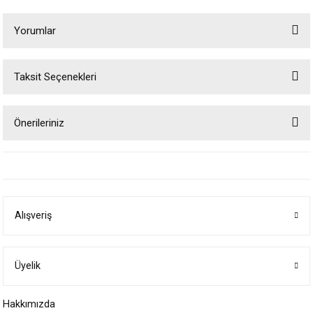
Yorumlar
Taksit Seçenekleri
Bu ürüne ilk yorumu siz yapın!
Önerileriniz
Yorum Yaz
Bu ürünün fiyat bilgisi, resim, ürün açıklamalarında ve diğer konularda
yetersiz gördüğünüz noktaları öneri formunu kullanarak tarafımıza
iletebilirsiniz.
Görüş ve önerileriniz için teşekkür ederiz.
Alışveriş
Ürün resmi kalitesiz, bozuk veya görüntülenemiyor.
Ürün açıklamasında eksik bilgiler bulunuyor.
Ürün bilgilerinde hatalar bulunuyor.
Üyelik
Ürün fiyatı diğer sitelerden daha pahalı.
Hakkımızda
Bu ürüne benzer farklı alternatifler olmalı.