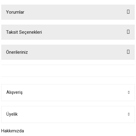
Yorumlar
Taksit Seçenekleri
Bu ürüne ilk yorumu siz yapın!
Önerileriniz
Yorum Yaz
Bu ürünün fiyat bilgisi, resim, ürün açıklamalarında ve diğer konularda
yetersiz gördüğünüz noktaları öneri formunu kullanarak tarafımıza
iletebilirsiniz.
Görüş ve önerileriniz için teşekkür ederiz.
Alışveriş
Ürün resmi kalitesiz, bozuk veya görüntülenemiyor.
Ürün açıklamasında eksik bilgiler bulunuyor.
Ürün bilgilerinde hatalar bulunuyor.
Üyelik
Ürün fiyatı diğer sitelerden daha pahalı.
Hakkımızda
Bu ürüne benzer farklı alternatifler olmalı.