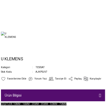
U KLEMENS
Kategori
TESİSAT
Stok Kodu
AJKPSUV7
Yorum Yaz
Tavsiye Et
Paylaş
Karşılaştır
Ürün Bilgisi
ÇEŞİTLER: 10MM - 16MM - 25MM - 35MM - 50MM - 70MM