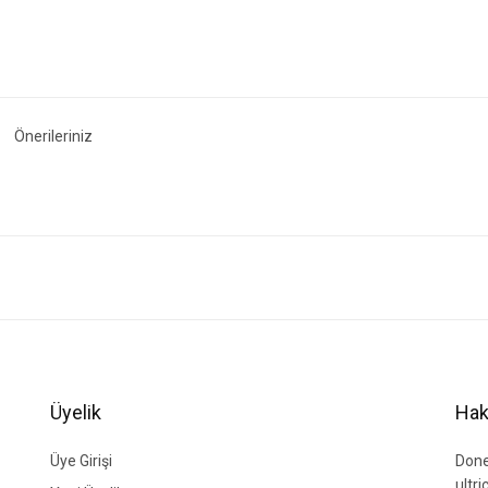
Önerileriniz
ğer konularda yetersiz gördüğünüz noktaları öneri formunu kullanarak tarafımıza i
Bu ürüne ilk yorumu siz yapın!
Yorum Yaz
Üyelik
Hak
Üye Girişi
Done
ultr