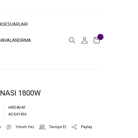
AKSESUARLARI
HAVALANDIRMA
NASI 1800W
HIRDAVAT
ACGHY456
Yorum Yaz
Tavsiye Et
Paylaş