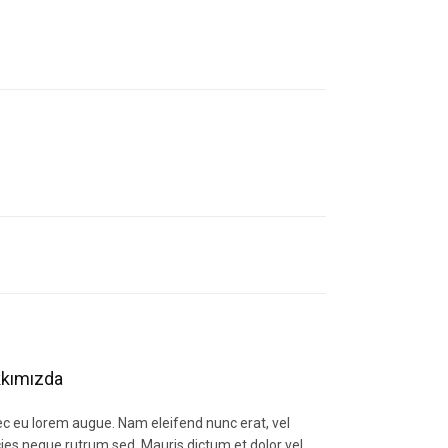
letebilirsiniz.
kımızda
c eu lorem augue. Nam eleifend nunc erat, vel
icies neque rutrum sed. Mauris dictum et dolor vel