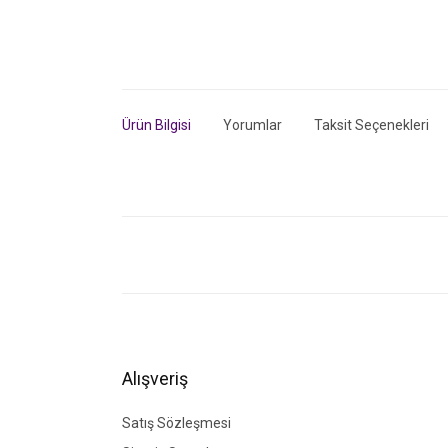
Ürün Bilgisi
Yorumlar
Taksit Seçenekleri
Bu ürünün fiyat bilgisi, resim, ürün açıklamalarında ve di
Görüş ve önerileriniz için teşekkür ederiz.
Ürün resmi kalitesiz, bozuk veya görüntülenemiyor.
Ürün açıklamasında eksik bilgiler bulunuyor.
Ürün bilgilerinde hatalar bulunuyor.
Alışveriş
Ürün fiyatı diğer sitelerden daha pahalı.
Bu ürüne benzer farklı alternatifler olmalı.
Satış Sözleşmesi