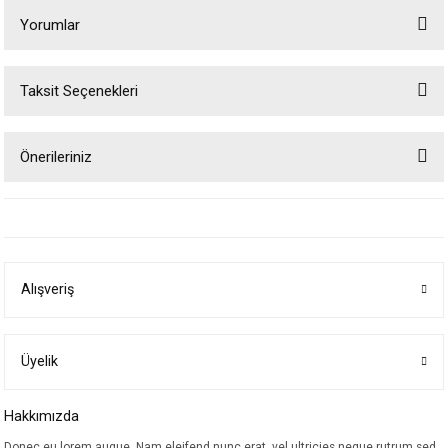
Yorumlar
Taksit Seçenekleri
Bu ürüne ilk yorumu siz yapın!
Önerileriniz
Yorum Yaz
Bu ürünün fiyat bilgisi, resim, ürün açıklamalarında ve diğer konularda
yetersiz gördüğünüz noktaları öneri formunu kullanarak tarafımıza
iletebilirsiniz.
Görüş ve önerileriniz için teşekkür ederiz.
Alışveriş
Ürün resmi kalitesiz, bozuk veya görüntülenemiyor.
Ürün açıklamasında eksik bilgiler bulunuyor.
Ürün bilgilerinde hatalar bulunuyor.
Üyelik
Ürün fiyatı diğer sitelerden daha pahalı.
Hakkımızda
Bu ürüne benzer farklı alternatifler olmalı.
Donec eu lorem augue. Nam eleifend nunc erat, vel ultricies neque rutrum sed.