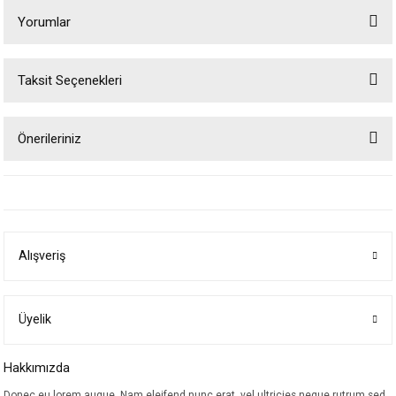
Yorumlar
Taksit Seçenekleri
Bu ürüne ilk yorumu siz yapın!
Önerileriniz
Yorum Yaz
Bu ürünün fiyat bilgisi, resim, ürün açıklamalarında ve diğer konularda
yetersiz gördüğünüz noktaları öneri formunu kullanarak tarafımıza
iletebilirsiniz.
Görüş ve önerileriniz için teşekkür ederiz.
Alışveriş
Ürün resmi kalitesiz, bozuk veya görüntülenemiyor.
Ürün açıklamasında eksik bilgiler bulunuyor.
Ürün bilgilerinde hatalar bulunuyor.
Üyelik
Ürün fiyatı diğer sitelerden daha pahalı.
Hakkımızda
Bu ürüne benzer farklı alternatifler olmalı.
Donec eu lorem augue. Nam eleifend nunc erat, vel ultricies neque rutrum sed.