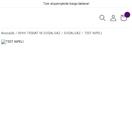
Tüm alışverişlerde kargo bedava!
Anasayfa
SIHHI TESİSAT VE DOĞALGAZ
DOĞALGAZ
TEST NİPELİ