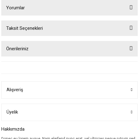
Yorumlar
Taksit Seçenekleri
Bu ürüne ilk yorumu siz yapın!
Önerileriniz
Yorum Yaz
Bu ürünün fiyat bilgisi, resim, ürün açıklamalarında ve diğer konularda
yetersiz gördüğünüz noktaları öneri formunu kullanarak tarafımıza
iletebilirsiniz.
Görüş ve önerileriniz için teşekkür ederiz.
Alışveriş
Ürün resmi kalitesiz, bozuk veya görüntülenemiyor.
Ürün açıklamasında eksik bilgiler bulunuyor.
Ürün bilgilerinde hatalar bulunuyor.
Üyelik
Ürün fiyatı diğer sitelerden daha pahalı.
Hakkımızda
Bu ürüne benzer farklı alternatifler olmalı.
Donec eu lorem augue. Nam eleifend nunc erat, vel ultricies neque rutrum sed.