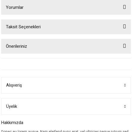
Yorumlar
Taksit Seçenekleri
Bu ürüne ilk yorumu siz yapın!
Önerileriniz
Yorum Yaz
Bu ürünün fiyat bilgisi, resim, ürün açıklamalarında ve diğer konularda
yetersiz gördüğünüz noktaları öneri formunu kullanarak tarafımıza
iletebilirsiniz.
Görüş ve önerileriniz için teşekkür ederiz.
Alışveriş
Ürün resmi kalitesiz, bozuk veya görüntülenemiyor.
Ürün açıklamasında eksik bilgiler bulunuyor.
Ürün bilgilerinde hatalar bulunuyor.
Üyelik
Ürün fiyatı diğer sitelerden daha pahalı.
Hakkımızda
Bu ürüne benzer farklı alternatifler olmalı.
Donec eu lorem augue. Nam eleifend nunc erat, vel ultricies neque rutrum sed.