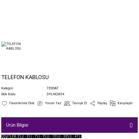
TELEFON KABLOSU
Kategori
TESİSAT
Stok Kodu
DHLNQW34
Yorum Yaz
Tavsiye Et
Paylaş
Karşılaştır
Ürün Bilgisi
ÇEŞİTLER: 3'LÜ - 5'Lİ - 7'Lİ - 9'LU - 13'LU - 30'LU - 41'Lİ