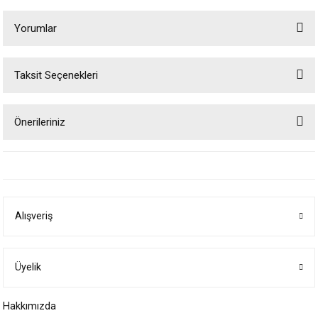
Yorumlar
Taksit Seçenekleri
Bu ürüne ilk yorumu siz yapın!
Önerileriniz
Yorum Yaz
Bu ürünün fiyat bilgisi, resim, ürün açıklamalarında ve diğer konularda
yetersiz gördüğünüz noktaları öneri formunu kullanarak tarafımıza
iletebilirsiniz.
Görüş ve önerileriniz için teşekkür ederiz.
Alışveriş
Ürün resmi kalitesiz, bozuk veya görüntülenemiyor.
Ürün açıklamasında eksik bilgiler bulunuyor.
Ürün bilgilerinde hatalar bulunuyor.
Üyelik
Ürün fiyatı diğer sitelerden daha pahalı.
Hakkımızda
Bu ürüne benzer farklı alternatifler olmalı.