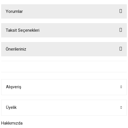
Yorumlar
Taksit Seçenekleri
Bu ürüne ilk yorumu siz yapın!
Önerileriniz
Yorum Yaz
Bu ürünün fiyat bilgisi, resim, ürün açıklamalarında ve diğer konularda
yetersiz gördüğünüz noktaları öneri formunu kullanarak tarafımıza
iletebilirsiniz.
Görüş ve önerileriniz için teşekkür ederiz.
Alışveriş
Ürün resmi kalitesiz, bozuk veya görüntülenemiyor.
Ürün açıklamasında eksik bilgiler bulunuyor.
Ürün bilgilerinde hatalar bulunuyor.
Üyelik
Ürün fiyatı diğer sitelerden daha pahalı.
Hakkımızda
Bu ürüne benzer farklı alternatifler olmalı.