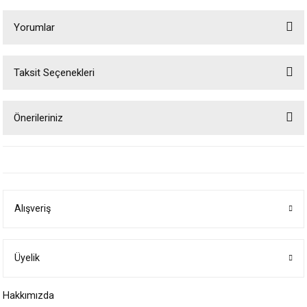
Yorumlar
Taksit Seçenekleri
Bu ürüne ilk yorumu siz yapın!
Önerileriniz
Yorum Yaz
Bu ürünün fiyat bilgisi, resim, ürün açıklamalarında ve diğer konularda
yetersiz gördüğünüz noktaları öneri formunu kullanarak tarafımıza
iletebilirsiniz.
Görüş ve önerileriniz için teşekkür ederiz.
Alışveriş
Ürün resmi kalitesiz, bozuk veya görüntülenemiyor.
Ürün açıklamasında eksik bilgiler bulunuyor.
Ürün bilgilerinde hatalar bulunuyor.
Üyelik
Ürün fiyatı diğer sitelerden daha pahalı.
Hakkımızda
Bu ürüne benzer farklı alternatifler olmalı.