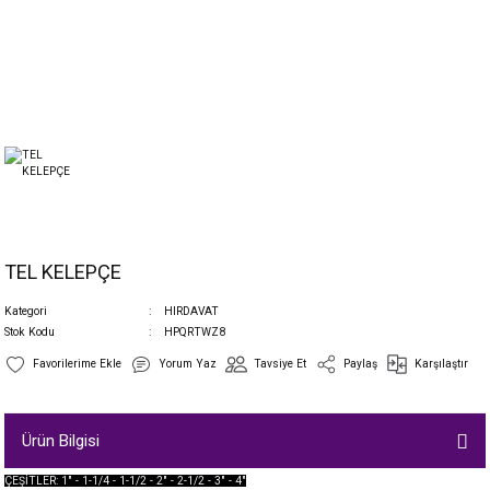
TEL KELEPÇE
Kategori
HIRDAVAT
Stok Kodu
HPQRTWZ8
Yorum Yaz
Tavsiye Et
Paylaş
Karşılaştır
Ürün Bilgisi
ÇEŞİTLER: 1" - 1-1/4 - 1-1/2 - 2" - 2-1/2 - 3" - 4"