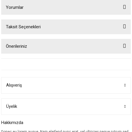
Yorumlar
Taksit Seçenekleri
Bu ürüne ilk yorumu siz yapın!
Önerileriniz
Yorum Yaz
Bu ürünün fiyat bilgisi, resim, ürün açıklamalarında ve diğer konularda
yetersiz gördüğünüz noktaları öneri formunu kullanarak tarafımıza
iletebilirsiniz.
Görüş ve önerileriniz için teşekkür ederiz.
Alışveriş
Ürün resmi kalitesiz, bozuk veya görüntülenemiyor.
Ürün açıklamasında eksik bilgiler bulunuyor.
Ürün bilgilerinde hatalar bulunuyor.
Üyelik
Ürün fiyatı diğer sitelerden daha pahalı.
Hakkımızda
Bu ürüne benzer farklı alternatifler olmalı.
Donec eu lorem augue. Nam eleifend nunc erat, vel ultricies neque rutrum sed.