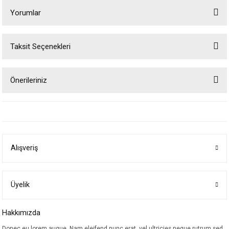
Yorumlar
Taksit Seçenekleri
Bu ürüne ilk yorumu siz yapın!
Önerileriniz
Yorum Yaz
Bu ürünün fiyat bilgisi, resim, ürün açıklamalarında ve diğer konularda
yetersiz gördüğünüz noktaları öneri formunu kullanarak tarafımıza
iletebilirsiniz.
Görüş ve önerileriniz için teşekkür ederiz.
Alışveriş
Ürün resmi kalitesiz, bozuk veya görüntülenemiyor.
Ürün açıklamasında eksik bilgiler bulunuyor.
Ürün bilgilerinde hatalar bulunuyor.
Üyelik
Ürün fiyatı diğer sitelerden daha pahalı.
Hakkımızda
Bu ürüne benzer farklı alternatifler olmalı.
Donec eu lorem augue. Nam eleifend nunc erat, vel ultricies neque rutrum sed.