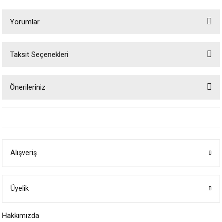
Yorumlar
Taksit Seçenekleri
Bu ürüne ilk yorumu siz yapın!
Önerileriniz
Yorum Yaz
Bu ürünün fiyat bilgisi, resim, ürün açıklamalarında ve diğer konularda
yetersiz gördüğünüz noktaları öneri formunu kullanarak tarafımıza
iletebilirsiniz.
Görüş ve önerileriniz için teşekkür ederiz.
Alışveriş
Ürün resmi kalitesiz, bozuk veya görüntülenemiyor.
Ürün açıklamasında eksik bilgiler bulunuyor.
Ürün bilgilerinde hatalar bulunuyor.
Üyelik
Ürün fiyatı diğer sitelerden daha pahalı.
Hakkımızda
Bu ürüne benzer farklı alternatifler olmalı.