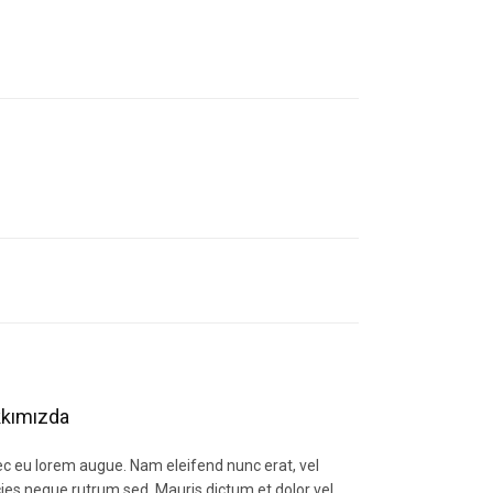
letebilirsiniz.
kımızda
c eu lorem augue. Nam eleifend nunc erat, vel
icies neque rutrum sed. Mauris dictum et dolor vel