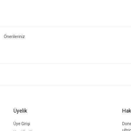
Önerileriniz
ğer konularda yetersiz gördüğünüz noktaları öneri formunu kullanarak tarafımıza i
Bu ürüne ilk yorumu siz yapın!
Yorum Yaz
Üyelik
Hak
Üye Girişi
Done
ultr