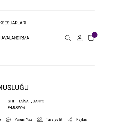
AKSESUARLARI
HAVALANDIRMA
MUSLUĞU
SIHHİ TESİSAT
,
BANYO
FHJLRWY6
Yorum Yaz
Tavsiye Et
Paylaş