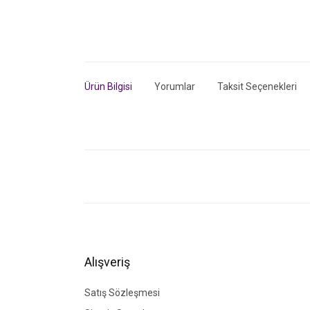
Ürün Bilgisi
Yorumlar
Taksit Seçenekleri
Bu ürünün fiyat bilgisi, resim, ürün açıklamalarında ve di
Görüş ve önerileriniz için teşekkür ederiz.
Ürün resmi kalitesiz, bozuk veya görüntülenemiyor.
Ürün açıklamasında eksik bilgiler bulunuyor.
Ürün bilgilerinde hatalar bulunuyor.
Alışveriş
Ürün fiyatı diğer sitelerden daha pahalı.
Bu ürüne benzer farklı alternatifler olmalı.
Satış Sözleşmesi