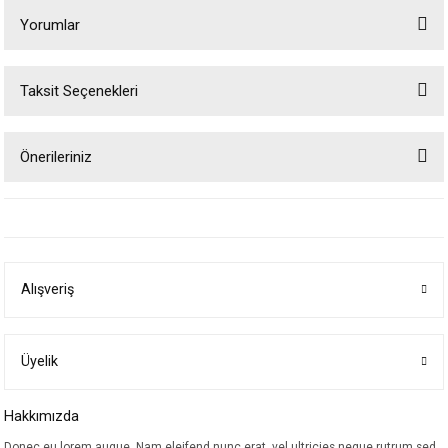
Yorumlar
Taksit Seçenekleri
Bu ürüne ilk yorumu siz yapın!
Önerileriniz
Yorum Yaz
Bu ürünün fiyat bilgisi, resim, ürün açıklamalarında ve diğer konularda
yetersiz gördüğünüz noktaları öneri formunu kullanarak tarafımıza
iletebilirsiniz.
Görüş ve önerileriniz için teşekkür ederiz.
Alışveriş
Ürün resmi kalitesiz, bozuk veya görüntülenemiyor.
Ürün açıklamasında eksik bilgiler bulunuyor.
Ürün bilgilerinde hatalar bulunuyor.
Üyelik
Ürün fiyatı diğer sitelerden daha pahalı.
Hakkımızda
Bu ürüne benzer farklı alternatifler olmalı.
Donec eu lorem augue. Nam eleifend nunc erat, vel ultricies neque rutrum sed.