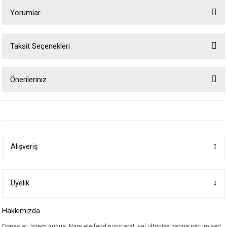
Yorumlar
Taksit Seçenekleri
Bu ürüne ilk yorumu siz yapın!
Önerileriniz
Yorum Yaz
Bu ürünün fiyat bilgisi, resim, ürün açıklamalarında ve diğer konularda
yetersiz gördüğünüz noktaları öneri formunu kullanarak tarafımıza
iletebilirsiniz.
Görüş ve önerileriniz için teşekkür ederiz.
Alışveriş
Ürün resmi kalitesiz, bozuk veya görüntülenemiyor.
Ürün açıklamasında eksik bilgiler bulunuyor.
Ürün bilgilerinde hatalar bulunuyor.
Üyelik
Ürün fiyatı diğer sitelerden daha pahalı.
Hakkımızda
Bu ürüne benzer farklı alternatifler olmalı.
Donec eu lorem augue. Nam eleifend nunc erat, vel ultricies neque rutrum sed.