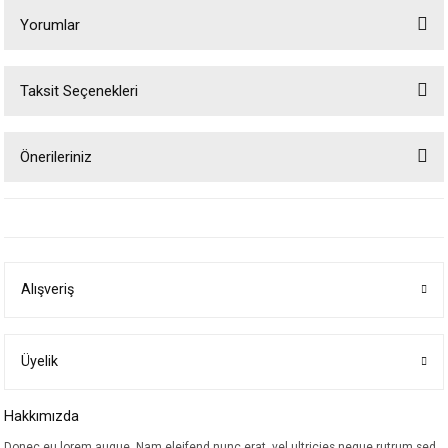
Yorumlar
Taksit Seçenekleri
Bu ürüne ilk yorumu siz yapın!
Önerileriniz
Yorum Yaz
Bu ürünün fiyat bilgisi, resim, ürün açıklamalarında ve diğer konularda
yetersiz gördüğünüz noktaları öneri formunu kullanarak tarafımıza
iletebilirsiniz.
Görüş ve önerileriniz için teşekkür ederiz.
Alışveriş
Ürün resmi kalitesiz, bozuk veya görüntülenemiyor.
Ürün açıklamasında eksik bilgiler bulunuyor.
Ürün bilgilerinde hatalar bulunuyor.
Üyelik
Ürün fiyatı diğer sitelerden daha pahalı.
Hakkımızda
Bu ürüne benzer farklı alternatifler olmalı.
Donec eu lorem augue. Nam eleifend nunc erat, vel ultricies neque rutrum sed.