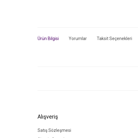
Ürün Bilgisi
Yorumlar
Taksit Seçenekleri
Bu ürünün fiyat bilgisi, resim, ürün açıklamalarında ve di
Görüş ve önerileriniz için teşekkür ederiz.
Ürün resmi kalitesiz, bozuk veya görüntülenemiyor.
Ürün açıklamasında eksik bilgiler bulunuyor.
Ürün bilgilerinde hatalar bulunuyor.
Alışveriş
Ürün fiyatı diğer sitelerden daha pahalı.
Bu ürüne benzer farklı alternatifler olmalı.
Satış Sözleşmesi