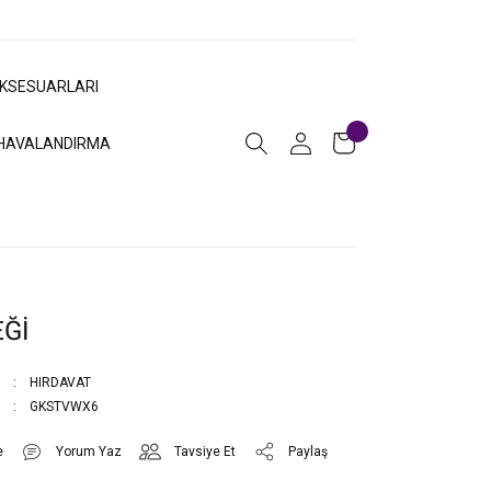
AKSESUARLARI
HAVALANDIRMA
Ğİ
HIRDAVAT
GKSTVWX6
Yorum Yaz
Tavsiye Et
Paylaş