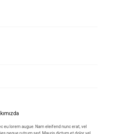
letebilirsiniz.
kımızda
c eu lorem augue. Nam eleifend nunc erat, vel
icies neque rutrum sed. Mauris dictum et dolor vel