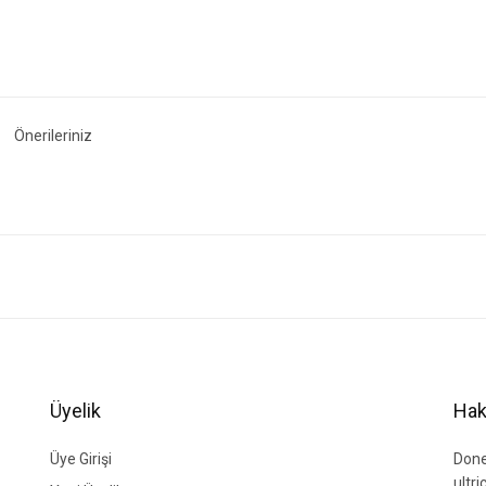
Önerileriniz
ğer konularda yetersiz gördüğünüz noktaları öneri formunu kullanarak tarafımıza i
Bu ürüne ilk yorumu siz yapın!
Yorum Yaz
Üyelik
Hak
Üye Girişi
Done
ultr