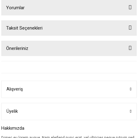
Yorumlar
Taksit Seçenekleri
Bu ürüne ilk yorumu siz yapın!
Önerileriniz
Yorum Yaz
Bu ürünün fiyat bilgisi, resim, ürün açıklamalarında ve diğer konularda
yetersiz gördüğünüz noktaları öneri formunu kullanarak tarafımıza
iletebilirsiniz.
Görüş ve önerileriniz için teşekkür ederiz.
Alışveriş
Ürün resmi kalitesiz, bozuk veya görüntülenemiyor.
Ürün açıklamasında eksik bilgiler bulunuyor.
Ürün bilgilerinde hatalar bulunuyor.
Üyelik
Ürün fiyatı diğer sitelerden daha pahalı.
Hakkımızda
Bu ürüne benzer farklı alternatifler olmalı.
Donec eu lorem augue. Nam eleifend nunc erat, vel ultricies neque rutrum sed.