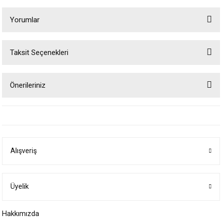
Yorumlar
Taksit Seçenekleri
Bu ürüne ilk yorumu siz yapın!
Önerileriniz
Yorum Yaz
Bu ürünün fiyat bilgisi, resim, ürün açıklamalarında ve diğer konularda
yetersiz gördüğünüz noktaları öneri formunu kullanarak tarafımıza
iletebilirsiniz.
Görüş ve önerileriniz için teşekkür ederiz.
Alışveriş
Ürün resmi kalitesiz, bozuk veya görüntülenemiyor.
Ürün açıklamasında eksik bilgiler bulunuyor.
Ürün bilgilerinde hatalar bulunuyor.
Üyelik
Ürün fiyatı diğer sitelerden daha pahalı.
Hakkımızda
Bu ürüne benzer farklı alternatifler olmalı.