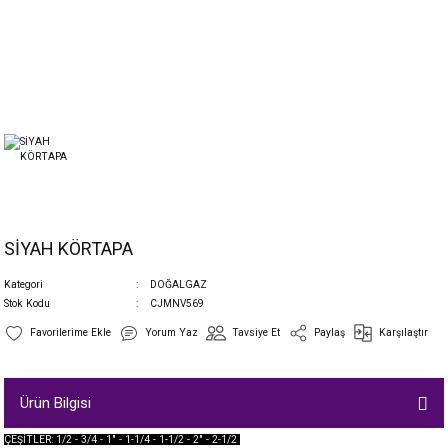
SİYAH KÖRTAPA
Kategori
DOĞALGAZ
Stok Kodu
CJMNV569
Yorum Yaz
Tavsiye Et
Paylaş
Karşılaştır
Ürün Bilgisi
ÇEŞİTLER: 1/2 - 3/4 - 1" - 1-1/4 - 1-1/2 - 2" - 2-1/2