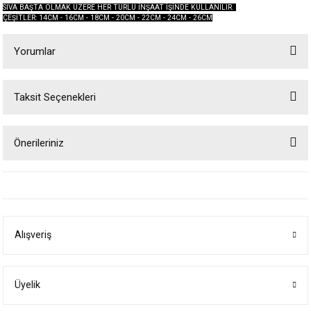
SIVA BAŞTA OLMAK ÜZERE HER TÜRLÜ İNŞAAT İŞİNDE KULLANILIR.
ÇEŞİTLER: 14CM - 16CM - 18CM - 20CM - 22CM - 24CM - 26CM
Yorumlar
Taksit Seçenekleri
Bu ürüne ilk yorumu siz yapın!
Önerileriniz
Yorum Yaz
Bu ürünün fiyat bilgisi, resim, ürün açıklamalarında ve diğer konularda
yetersiz gördüğünüz noktaları öneri formunu kullanarak tarafımıza
iletebilirsiniz.
Görüş ve önerileriniz için teşekkür ederiz.
Alışveriş
Ürün resmi kalitesiz, bozuk veya görüntülenemiyor.
Ürün açıklamasında eksik bilgiler bulunuyor.
Ürün bilgilerinde hatalar bulunuyor.
Üyelik
Ürün fiyatı diğer sitelerden daha pahalı.