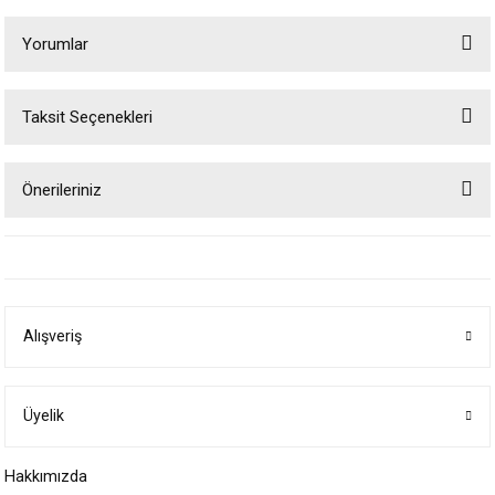
Yorumlar
Taksit Seçenekleri
Bu ürüne ilk yorumu siz yapın!
Önerileriniz
Yorum Yaz
Bu ürünün fiyat bilgisi, resim, ürün açıklamalarında ve diğer konularda
yetersiz gördüğünüz noktaları öneri formunu kullanarak tarafımıza
iletebilirsiniz.
Görüş ve önerileriniz için teşekkür ederiz.
Alışveriş
Ürün resmi kalitesiz, bozuk veya görüntülenemiyor.
Ürün açıklamasında eksik bilgiler bulunuyor.
Ürün bilgilerinde hatalar bulunuyor.
Üyelik
Ürün fiyatı diğer sitelerden daha pahalı.
Hakkımızda
Bu ürüne benzer farklı alternatifler olmalı.