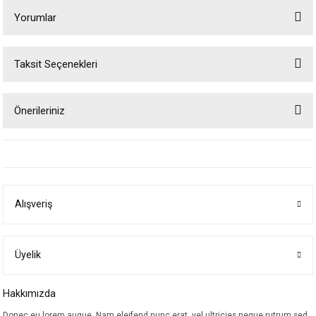
Yorumlar
Taksit Seçenekleri
Bu ürüne ilk yorumu siz yapın!
Önerileriniz
Yorum Yaz
Bu ürünün fiyat bilgisi, resim, ürün açıklamalarında ve diğer konularda
yetersiz gördüğünüz noktaları öneri formunu kullanarak tarafımıza
iletebilirsiniz.
Görüş ve önerileriniz için teşekkür ederiz.
Alışveriş
Ürün resmi kalitesiz, bozuk veya görüntülenemiyor.
Ürün açıklamasında eksik bilgiler bulunuyor.
Ürün bilgilerinde hatalar bulunuyor.
Üyelik
Ürün fiyatı diğer sitelerden daha pahalı.
Hakkımızda
Bu ürüne benzer farklı alternatifler olmalı.
Donec eu lorem augue. Nam eleifend nunc erat, vel ultricies neque rutrum sed.