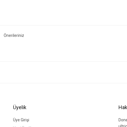
Önerileriniz
ğer konularda yetersiz gördüğünüz noktaları öneri formunu kullanarak tarafımıza i
Bu ürüne ilk yorumu siz yapın!
Yorum Yaz
Üyelik
Hak
Üye Girişi
Done
ultr