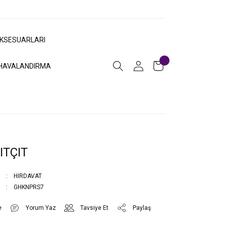
AKSESUARLARI
HAVALANDIRMA
ITÇIT
HIRDAVAT
GHKNPRS7
Yorum Yaz
Tavsiye Et
Paylaş