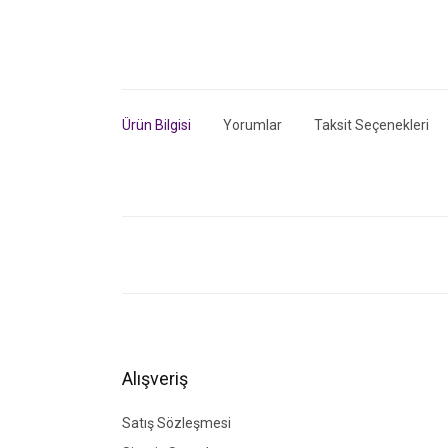
Ürün Bilgisi
Yorumlar
Taksit Seçenekleri
Bu ürünün fiyat bilgisi, resim, ürün açıklamalarında ve di
Görüş ve önerileriniz için teşekkür ederiz.
Ürün resmi kalitesiz, bozuk veya görüntülenemiyor.
Ürün açıklamasında eksik bilgiler bulunuyor.
Ürün bilgilerinde hatalar bulunuyor.
Alışveriş
Ürün fiyatı diğer sitelerden daha pahalı.
Bu ürüne benzer farklı alternatifler olmalı.
Satış Sözleşmesi