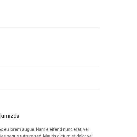
letebilirsiniz.
kımızda
c eu lorem augue. Nam eleifend nunc erat, vel
icies neque rutrum sed. Mauris dictum et dolor vel