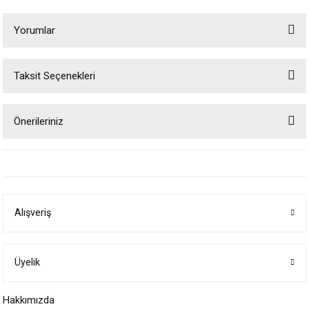
Yorumlar
Taksit Seçenekleri
Bu ürüne ilk yorumu siz yapın!
Önerileriniz
Yorum Yaz
Bu ürünün fiyat bilgisi, resim, ürün açıklamalarında ve diğer konularda
yetersiz gördüğünüz noktaları öneri formunu kullanarak tarafımıza
iletebilirsiniz.
Görüş ve önerileriniz için teşekkür ederiz.
Alışveriş
Ürün resmi kalitesiz, bozuk veya görüntülenemiyor.
Ürün açıklamasında eksik bilgiler bulunuyor.
Ürün bilgilerinde hatalar bulunuyor.
Üyelik
Ürün fiyatı diğer sitelerden daha pahalı.
Hakkımızda
Bu ürüne benzer farklı alternatifler olmalı.