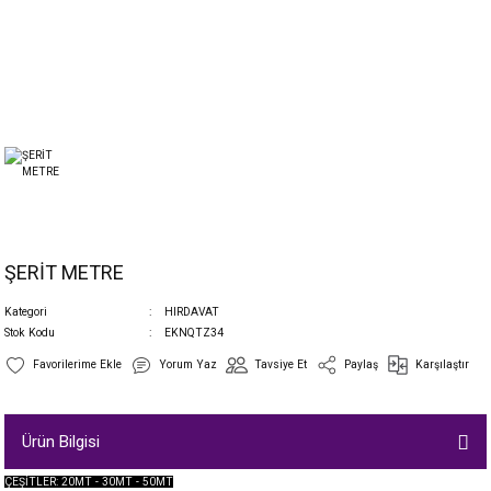
ŞERİT METRE
Kategori
HIRDAVAT
Stok Kodu
EKNQTZ34
Yorum Yaz
Tavsiye Et
Paylaş
Karşılaştır
Ürün Bilgisi
ÇEŞİTLER: 20MT - 30MT - 50MT