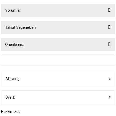
Yorumlar
Taksit Seçenekleri
Bu ürüne ilk yorumu siz yapın!
Önerileriniz
Yorum Yaz
Bu ürünün fiyat bilgisi, resim, ürün açıklamalarında ve diğer konularda
yetersiz gördüğünüz noktaları öneri formunu kullanarak tarafımıza
iletebilirsiniz.
Görüş ve önerileriniz için teşekkür ederiz.
Alışveriş
Ürün resmi kalitesiz, bozuk veya görüntülenemiyor.
Ürün açıklamasında eksik bilgiler bulunuyor.
Ürün bilgilerinde hatalar bulunuyor.
Üyelik
Ürün fiyatı diğer sitelerden daha pahalı.
Hakkımızda
Bu ürüne benzer farklı alternatifler olmalı.