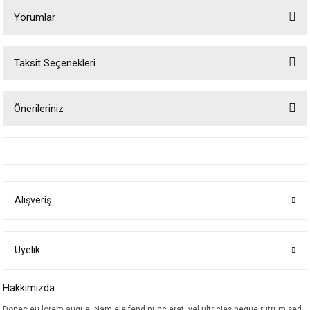
Yorumlar
Taksit Seçenekleri
Bu ürüne ilk yorumu siz yapın!
Önerileriniz
Yorum Yaz
Bu ürünün fiyat bilgisi, resim, ürün açıklamalarında ve diğer konularda
yetersiz gördüğünüz noktaları öneri formunu kullanarak tarafımıza
iletebilirsiniz.
Görüş ve önerileriniz için teşekkür ederiz.
Alışveriş
Ürün resmi kalitesiz, bozuk veya görüntülenemiyor.
Ürün açıklamasında eksik bilgiler bulunuyor.
Ürün bilgilerinde hatalar bulunuyor.
Üyelik
Ürün fiyatı diğer sitelerden daha pahalı.
Hakkımızda
Bu ürüne benzer farklı alternatifler olmalı.
Donec eu lorem augue. Nam eleifend nunc erat, vel ultricies neque rutrum sed.