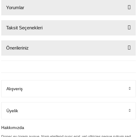
Yorumlar
Taksit Seçenekleri
Bu ürüne ilk yorumu siz yapın!
Önerileriniz
Yorum Yaz
Bu ürünün fiyat bilgisi, resim, ürün açıklamalarında ve diğer konularda
yetersiz gördüğünüz noktaları öneri formunu kullanarak tarafımıza
iletebilirsiniz.
Görüş ve önerileriniz için teşekkür ederiz.
Alışveriş
Ürün resmi kalitesiz, bozuk veya görüntülenemiyor.
Ürün açıklamasında eksik bilgiler bulunuyor.
Ürün bilgilerinde hatalar bulunuyor.
Üyelik
Ürün fiyatı diğer sitelerden daha pahalı.
Bu ürüne benzer farklı alternatifler olmalı.
Hakkımızda
Donec eu lorem augue. Nam eleifend nunc erat, vel ultricies neque rutrum sed.