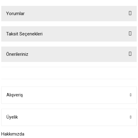
Yorumlar
Taksit Seçenekleri
Bu ürüne ilk yorumu siz yapın!
Önerileriniz
Yorum Yaz
Bu ürünün fiyat bilgisi, resim, ürün açıklamalarında ve diğer konularda
yetersiz gördüğünüz noktaları öneri formunu kullanarak tarafımıza
iletebilirsiniz.
Görüş ve önerileriniz için teşekkür ederiz.
Alışveriş
Ürün resmi kalitesiz, bozuk veya görüntülenemiyor.
Ürün açıklamasında eksik bilgiler bulunuyor.
Ürün bilgilerinde hatalar bulunuyor.
Üyelik
Ürün fiyatı diğer sitelerden daha pahalı.
Hakkımızda
Bu ürüne benzer farklı alternatifler olmalı.